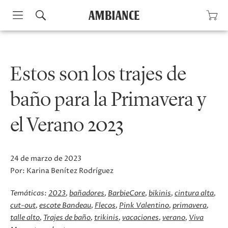
Skip
to
content
Estos son los trajes de
baño para la Primavera y
el Verano 2023
24 de marzo de 2023
Por:
Karina Benítez Rodríguez
Temáticas:
2023
bañadores
BarbieCore
bikinis
cintura alta
cut-out
escote Bandeau
Flecos
Pink Valentino
primavera
talle alto
Trajes de baño
trikinis
vacaciones
verano
Viva