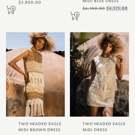
MIDI BLUE DRESS
$
3,800.00
ORIGINAL
CU
$
6,100.00
$
4,575.00
PRICE
PRI
WAS:
IS:
$6,100.00.
$4,
TWO HEADED EAGLE
TWO HEADED EAGLE
MIDI BROWN DRESS
MIDI DRESS