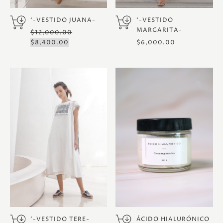
‘-VESTIDO JUANA-
‘-VESTIDO
MARGARITA-
$
12,000.00
ORIGINAL
CURRENT
$
8,400.00
$
6,000.00
PRICE
PRICE
WAS:
IS:
$12,000.00.
$8,400.00.
‘-VESTIDO TERE-
ÁCIDO HIALURÓNICO