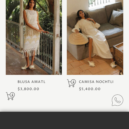
BLUSA AMATL
CAMISA NOCHTLI
$
3,800.00
$
5,400.00