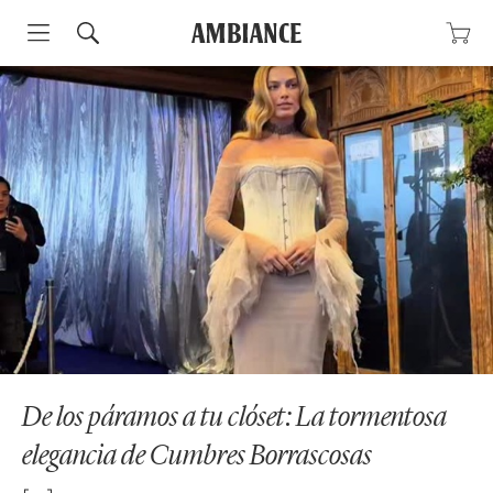
Skip
to
content
De los páramos a tu clóset: La tormentosa
elegancia de Cumbres Borrascosas