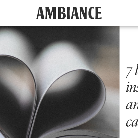
7 
in
am
ca