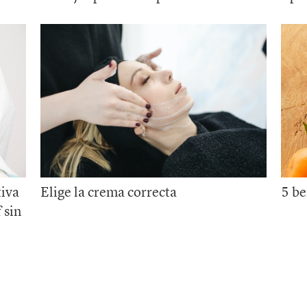
tiva
Elige la crema correcta
5 be
 sin