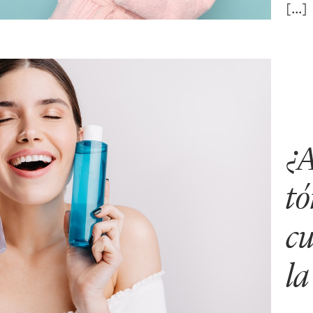
¿A
tó
cu
la