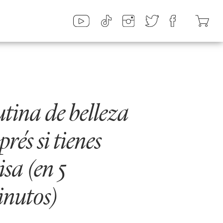
tina de belleza
prés si tienes
isa (en 5
inutos)