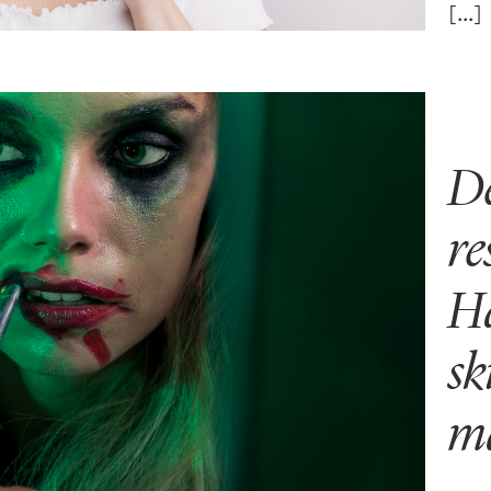
De
re
Ha
sk
ma