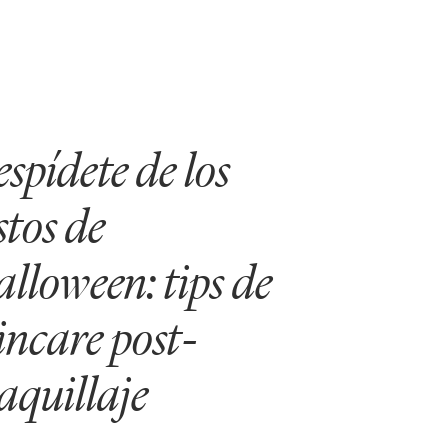
spídete de los
stos de
lloween: tips de
incare post-
quillaje