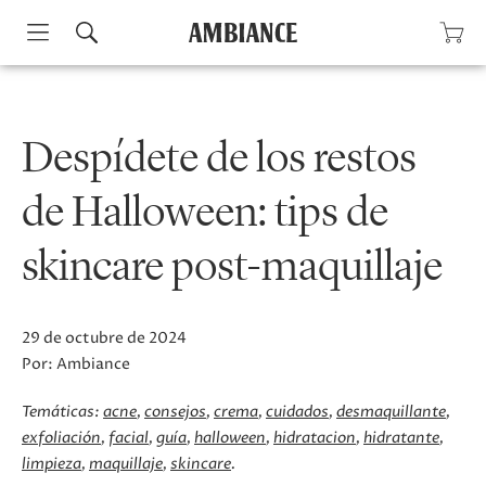
Skip
to
content
Despídete de los restos
de Halloween: tips de
skincare post-maquillaje
29 de octubre de 2024
Por:
Ambiance
Temáticas:
acne
consejos
crema
cuidados
desmaquillante
exfoliación
facial
guía
halloween
hidratacion
hidratante
limpieza
maquillaje
skincare