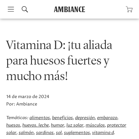
Skip
to
content
Vitamina D: ¡tu aliada
para huesos fuertes y
mucho más!
14 de marzo de 2024
Por:
Ambiance
Temáticas:
alimentos
beneficios
depresión
embarazo
huesos
huevos. leche
humor
luz solar
músculos
protector
solar
salmón
sardinas
sol
suplementos
vitamina d