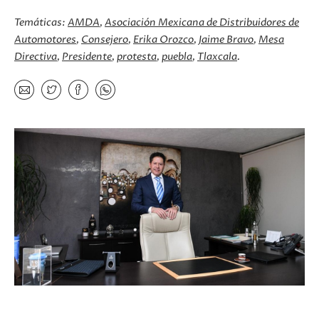
Temáticas:
AMDA
Asociación Mexicana de Distribuidores de
Automotores
Consejero
Erika Orozco
Jaime Bravo
Mesa
Directiva
Presidente
protesta
puebla
Tlaxcala