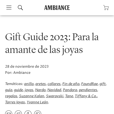
Skip
to
content
Gift Guide 2023: Para la
amante de las joyas
28 de noviembre de 2023
Por:
Ambiance
Temáticas:
anillo
aretes
collares
Fin de año
FoundRae
gift
guía
guide
joyas
Nardo
Navidad
Pandora
pendientes
regalos
Suzanne Kalan
Swarovski
Tane
Tiffany & Co.
Torres Joyas
Yvonne León