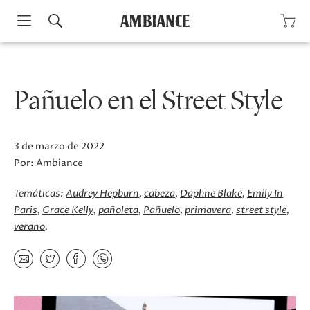
Skip
to
content
Pañuelo en el Street Style
3 de marzo de 2022
Por:
Ambiance
Temáticas:
Audrey Hepburn
cabeza
Daphne Blake
Emily In
Paris
Grace Kelly
pañoleta
Pañuelo
primavera
street style
verano