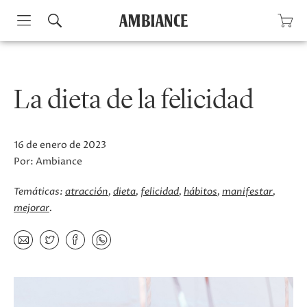
Skip
to
content
La dieta de la felicidad
16 de enero de 2023
Por:
Ambiance
Temáticas:
atracción
dieta
felicidad
hábitos
manifestar
mejorar