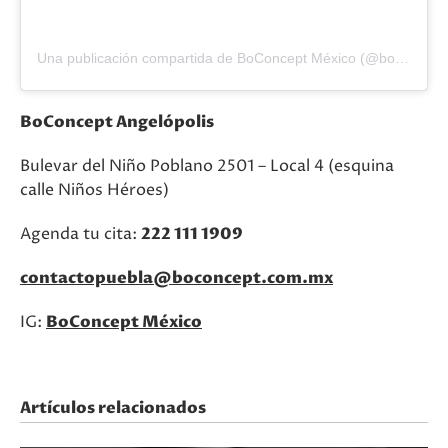
Una publicación compartida de BoConcept México (@boconcept_mexico)
BoConcept Angelópolis
Bulevar del Niño Poblano 2501 – Local 4 (esquina
calle Niños Héroes)
Agenda tu cita:
222 111 1909
contactopuebla@boconcept.com.mx
IG:
BoConcept México
Artículos relacionados