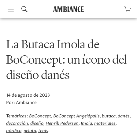
Skip
to
content
La Butaca Imola de
BoConcept: un ícono del
diseño danés
14 de agosto de 2023
Por:
Ambiance
Temáticas:
BoConcept
BoConcept Angelópolis
butaca
danés
decoración
diseño
Henrik Pedersen
Imola
materiales
nórdico
pelota
tenis