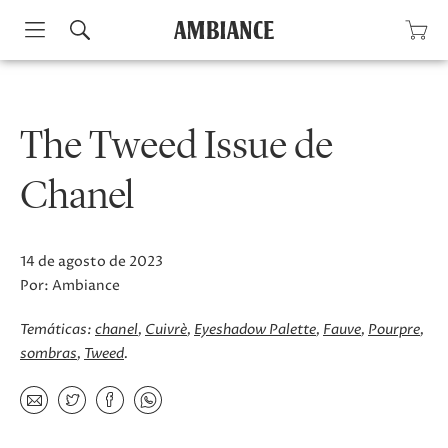
Skip
to
content
The Tweed Issue de
Chanel
14 de agosto de 2023
Por:
Ambiance
Temáticas:
chanel
Cuivrè
Eyeshadow Palette
Fauve
Pourpre
sombras
Tweed