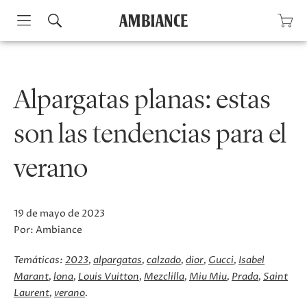
Skip
to
content
Alpargatas planas: estas
son las tendencias para el
verano
19 de mayo de 2023
Por:
Ambiance
Temáticas:
2023
alpargatas
calzado
dior
Gucci
Isabel
Marant
lona
Louis Vuitton
Mezclilla
Miu Miu
Prada
Saint
Laurent
verano