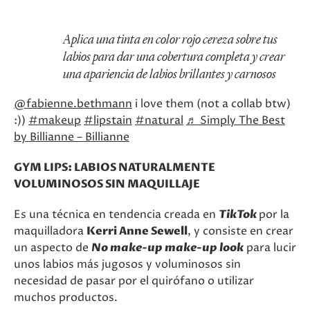
Aplica una tinta en color rojo cereza sobre tus
labios para dar una cobertura completa y crear
una apariencia de labios brillantes y carnosos
@fabienne.bethmann
i love them (not a collab btw)
:))
#makeup
#lipstain
#natural
♬ Simply The Best
by Billianne – Billianne
GYM LIPS: LABIOS NATURALMENTE
VOLUMINOSOS SIN MAQUILLAJE
Es una técnica en tendencia creada en
TikTok
por la
maquilladora
Kerri Anne Sewell
, y consiste en crear
un aspecto de
No make-up make-up look
para lucir
unos labios más jugosos y voluminosos sin
necesidad de pasar por el quirófano o utilizar
muchos productos.