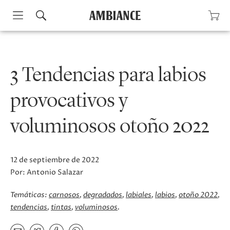
Skip
to
content
3 Tendencias para labios
provocativos y
voluminosos otoño 2022
12 de septiembre de 2022
Por:
Antonio Salazar
Temáticas:
carnosos
degradados
labiales
labios
otoño 2022
tendencias
tintas
voluminosos