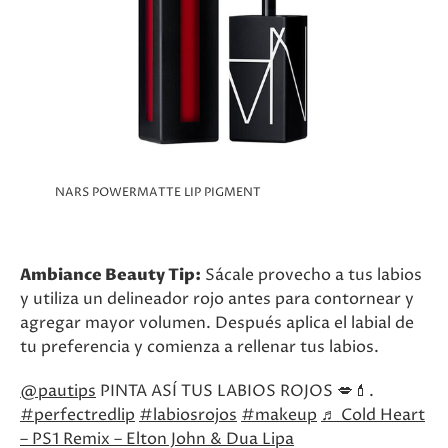
NARS POWERMATTE LIP PIGMENT
Ambiance Beauty Tip:
Sácale provecho a tus labios
y utiliza un delineador rojo antes para contornear y
agregar mayor volumen. Después aplica el labial de
tu preferencia y comienza a rellenar tus labios.
@pautips
PINTA ASÍ TUS LABIOS ROJOS 💋💄.
#perfectredlip
#labiosrojos
#makeup
♬ Cold Heart
– PS1 Remix – Elton John & Dua Lipa