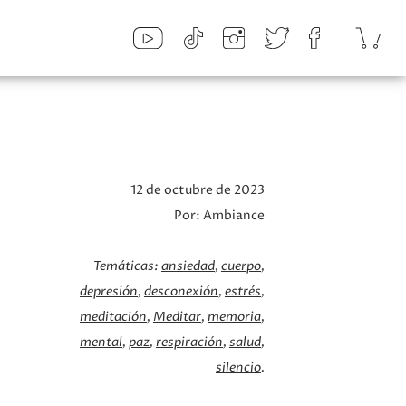
12 de octubre de 2023
Por:
Ambiance
Temáticas:
ansiedad
cuerpo
depresión
desconexión
estrés
meditación
Meditar
memoria
mental
paz
respiración
salud
silencio