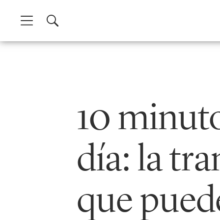
Skip
to
content
10 minuto
día: la t
que pued