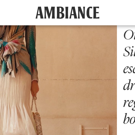
O
Si
es
dr
re
b