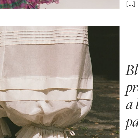
Bl
pr
a 
pa