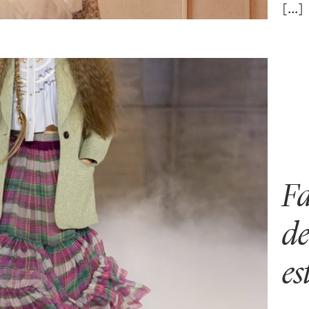
Fa
de
es