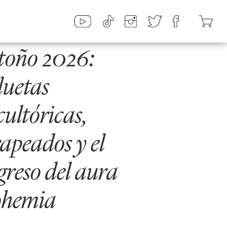
toño 2026:
luetas
cultóricas,
apeados y el
greso del aura
ohemia