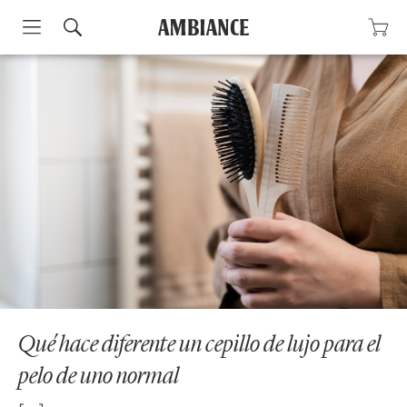
Skip
to
content
Qué hace diferente un cepillo de lujo para el
pelo de uno normal