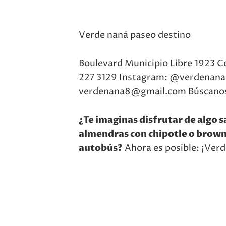
Verde naná paseo destino
Boulevard Municipio Libre 1923 Co
227 3129 Instagram: @verdenana
verdenana8@gmail.com Búscanos
¿Te imaginas disfrutar de algo 
almendras con chipotle o browni
autobús?
Ahora es posible: ¡Verd