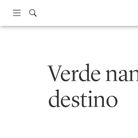
Skip
to
content
Verde na
destino