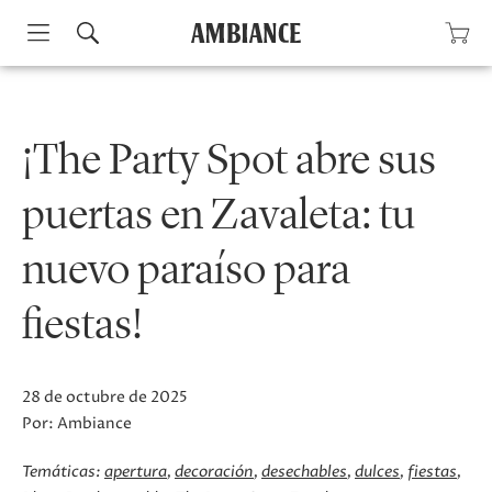
Skip
to
content
¡The Party Spot abre sus
puertas en Zavaleta: tu
nuevo paraíso para
fiestas!
28 de octubre de 2025
Por:
Ambiance
Temáticas:
apertura
decoración
desechables
dulces
fiestas