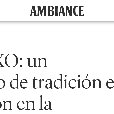
XO: un
 de tradición 
n en la