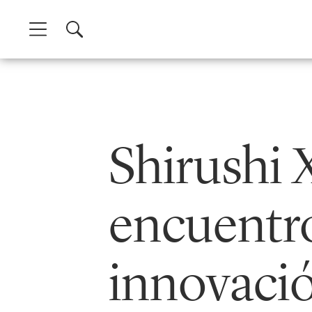
Skip
to
content
Shirushi 
encuentro
innovació