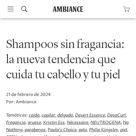
Skip
to
content
Shampoos sin fragancia:
la nueva tendencia que
cuida tu cabello y tu piel
21 de febrero de 2024
Por:
Ambiance
Temáticas:
caida
capilar
delgado
Desert Essence
DevaCurl
fragancia
grueso
Kristin Ess
Nécessaire
NEUTROGENA
No
Nothing
parabenos
Paula's Choice
pelo
Philip Kingsley
piel