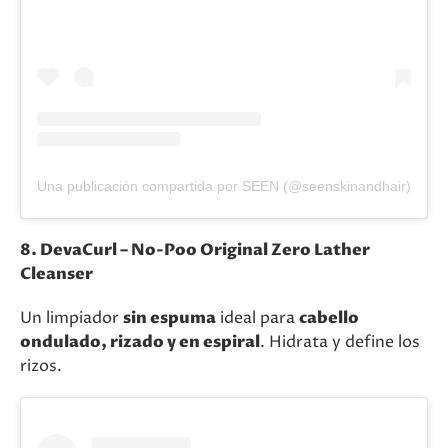
Una publicación compartida por SEEN (@seenskinandhair)
8. DevaCurl – No-Poo Original Zero Lather
Cleanser
Un limpiador
sin espuma
ideal para
cabello
ondulado, rizado y en espiral
. Hidrata y define los
rizos.