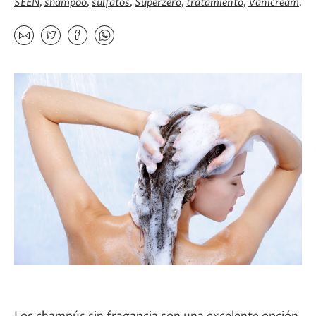
SEEN
shampoo
sulfatos
Superzero
tratamiento
Vanicream
Los champús sin fragancia son una excelente opción