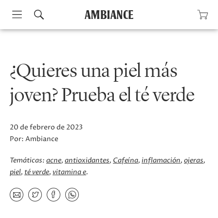
Skip
to
content
¿Quieres una piel más
joven? Prueba el té verde
20 de febrero de 2023
Por:
Ambiance
Temáticas:
acne
antioxidantes
Cafeína
inflamación
ojeras
piel
té verde
vitamina e