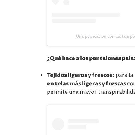
Una publicación compartida po
¿Qué hace a los pantalones pala
Tejidos ligeros y frescos:
para la
en telas más ligeras y frescas
com
permite una mayor transpirabilida