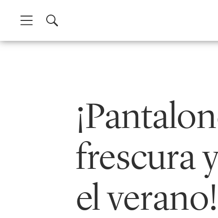
Skip
to
content
¡Pantalon
frescura 
el verano!