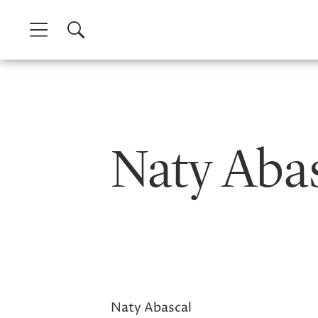
Skip
to
content
Naty Abas
Naty Abascal