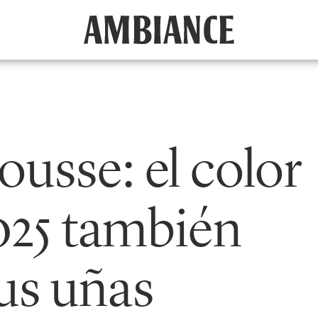
usse: el color
025 también
tus uñas