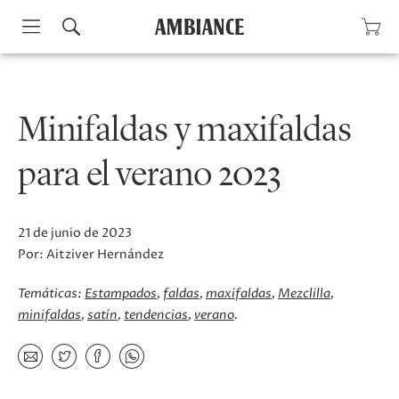
Skip
to
content
Minifaldas y maxifaldas
para el verano 2023
21 de junio de 2023
Por:
Aitziver Hernández
Temáticas:
Estampados
faldas
maxifaldas
Mezclilla
minifaldas
satín
tendencias
verano