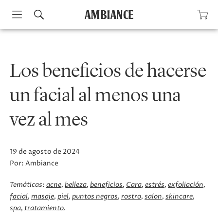
Skip
to
content
Los beneficios de hacerse
un facial al menos una
vez al mes
19 de agosto de 2024
Por:
Ambiance
Temáticas:
acne
belleza
beneficios
Cara
estrés
exfoliación
facial
masaje
piel
puntos negros
rostro
salon
skincare
spa
tratamiento