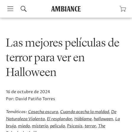
Skip
to
content
Las mejores películas de
terror para ver en
Halloween
16 de octubre de 2024
Por:
David Patiño Torres
Temáticas:
Cosecha oscura
Cuando acecha la maldad
De
Naturaleza Violenta
El resplandor
Háblame
halloween
La
bruja
miedo
misterio
pelicula
Psicosis
terror
The