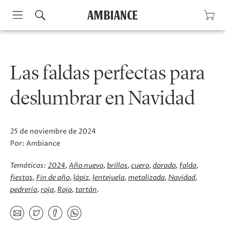
Skip
to
content
Las faldas perfectas para
deslumbrar en Navidad
25 de noviembre de 2024
Por:
Ambiance
Temáticas:
2024
Año nuevo
brillos
cuero
dorada
falda
fiestas
Fin de año
lápiz
lentejuela
metalizada
Navidad
pedrería
roja
Rojo
tartán