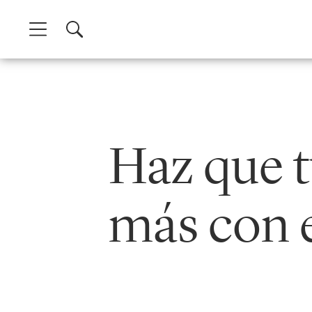
Skip
to
content
Haz que 
más con e