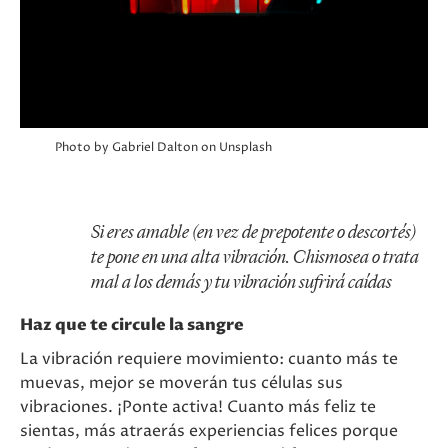
Photo by Gabriel Dalton on Unsplash
Si eres amable (en vez de prepotente o descortés)
te pone en una alta vibración. Chismosea o trata
mal a los demás y tu vibración sufrirá caídas
Haz que te circule la sangre
La vibración requiere movimiento: cuanto más te
muevas, mejor se moverán tus células sus
vibraciones. ¡Ponte activa! Cuanto más feliz te
sientas, más atraerás experiencias felices porque