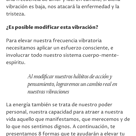
vibración es baja, nos atacará la enfermedad y la
tristeza.
¿Es posible modificar esta vibración?
Para elevar nuestra frecuencia vibratoria
necesitamos aplicar un esfuerzo consciente, e
involucrar todo nuestro sistema cuerpo-mente-
espíritu.
Al modificar nuestros hábitos de acción y
pensamiento, lograremos un cambio real en
nuestras vibraciones
La energía también se trata de nuestro poder
personal, nuestra capacidad para atraer a nuestra
vida aquello que manifestamos, que merecemos y de
lo que nos sentimos dignos. A continuación, te
presentamos 8 formas que te ayudarán a elevar tu