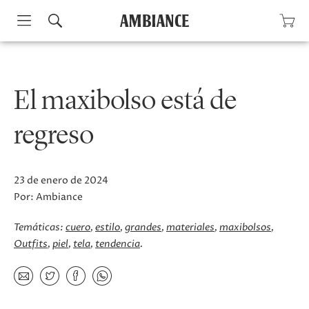
Skip
to
content
El maxibolso está de
regreso
23 de enero de 2024
Por:
Ambiance
Temáticas:
cuero
estilo
grandes
materiales
maxibolsos
Outfits
piel
tela
tendencia