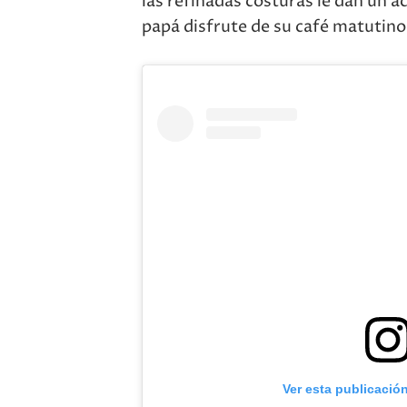
las refinadas costuras le dan un a
papá disfrute de su café matutino 
Ver esta publicació