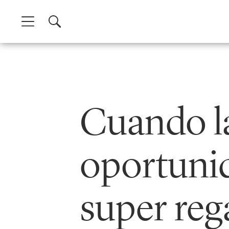
Skip
to
content
Cuando la
oportunid
super reg