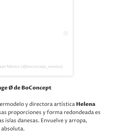
ept México (@boconcept_mexico)
unge Ø de BoConcept
ermodelo y directora artística
Helena
rosas proporciones y forma redondeada es
as islas danesas. Envuelve y arropa,
 absoluta.