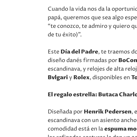
Cuando la vida nos da la oportuni
papá, queremos que sea algo espec
“te conozco, te admiro y quiero q
de tu éxito)”.
Este
Día del Padre
, te traemos d
diseño danés firmadas por
BoCon
escandinava, y relojes de alta rel
Bvlgari
y
Rolex
, disponibles en
To
El regalo estrella: Butaca Char
Diseñada por
Henrik Pedersen
, 
escandinava con un asiento ancho y
comodidad está en la
espuma mo