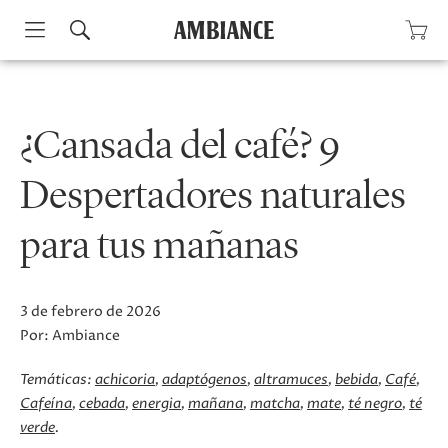
Skip
to
content
¿Cansada del café? 9
Despertadores naturales
para tus mañanas
3 de febrero de 2026
Por:
Ambiance
Temáticas:
achicoria
adaptógenos
altramuces
bebida
Café
Cafeína
cebada
energia
mañana
matcha
mate
té negro
té
verde