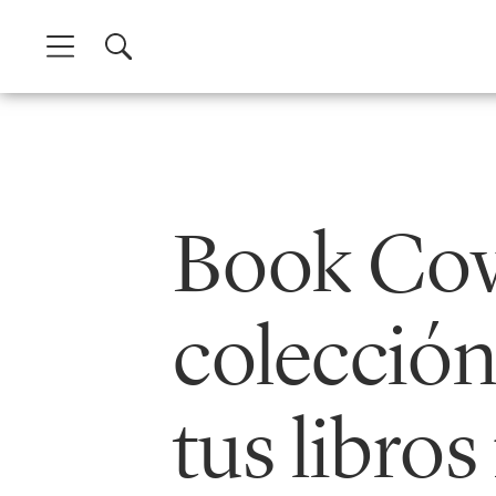
Skip
to
content
Book Cov
colección
tus libros