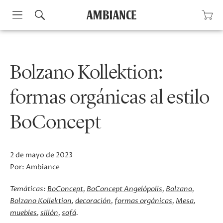
Skip
to
content
Bolzano Kollektion:
formas orgánicas al estilo
BoConcept
2 de mayo de 2023
Por:
Ambiance
Temáticas:
BoConcept
BoConcept Angelópolis
Bolzano
Bolzano Kollektion
decoración
formas orgánicas
Mesa
muebles
sillón
sofá