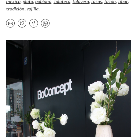
mexico
plato
poblana
Talateca
talavera
tazas
tazón
tibor
tradición
vajilla