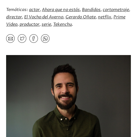
Temáticas:
actor
Ahora que no estás
Bandidos
cortometraje
director
El Vocho del Averno
Gerardo Oñate
netflix
Prime
Video
productor
serie
Tekenchu