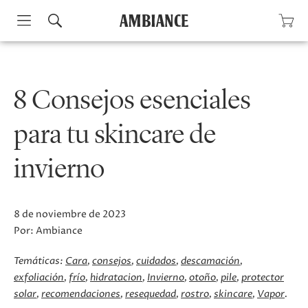
Skip
to
content
8 Consejos esenciales
para tu skincare de
invierno
8 de noviembre de 2023
Por:
Ambiance
Temáticas:
Cara
consejos
cuidados
descamación
exfoliación
frío
hidratacion
Invierno
otoño
pile
protector
solar
recomendaciones
resequedad
rostro
skincare
Vapor