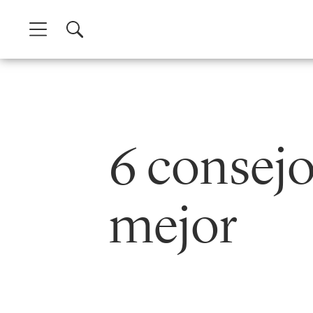
Skip
to
content
6 consejo
mejor